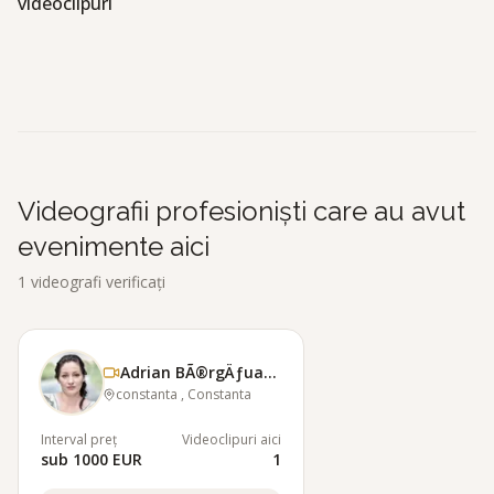
videoclipuri
Adrian BÃ®rgÄƒuan Foto &amp; Film
A
Videografii profesioniști care au avut
evenimente aici
1
videografi verificați
Adrian BÃ®rgÄƒuan Foto &amp; Film
constanta , Constanta
Interval preț
Videoclipuri aici
sub 1000 EUR
1