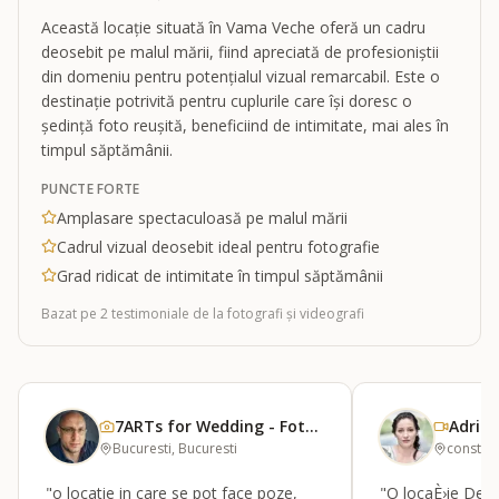
Această locație situată în Vama Veche oferă un cadru
deosebit pe malul mării, fiind apreciată de profesioniștii
din domeniu pentru potențialul vizual remarcabil. Este o
destinație potrivită pentru cuplurile care își doresc o
ședință foto reușită, beneficiind de intimitate, mai ales în
timpul săptămânii.
PUNCTE FORTE
Amplasare spectaculoasă pe malul mării
Cadrul vizual deosebit ideal pentru fotografie
Grad ridicat de intimitate în timpul săptămânii
Bazat pe
2
testimoniale
de la fotografi și videografi
7ARTs for Wedding - Foto &amp; Video
Bucuresti, Bucuresti
constant
"o locatie in care se pot face poze,
"O locaÈ›ie Deos