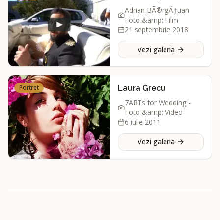
Adrian BÃ®rgÄƒuan
Foto &amp; Film
21 septembrie 2018
Vezi galeria
Portret
Laura Grecu
7ARTs for Wedding -
Foto &amp; Video
6 iulie 2011
Vezi galeria