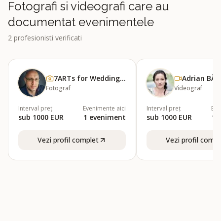
Fotografi si videografi care au
documentat evenimentele
2
profesionisti verificati
7ARTs for Wedding - Foto &amp; Video
Fotograf
Videograf
Interval preț
Evenimente aici
Interval preț
Eve
sub 1000 EUR
1
eveniment
sub 1000 EUR
1
Vezi profil complet
Vezi profil compl