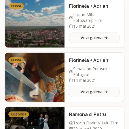
Nunta
Florinela + Adrian
Lucian Mihai -
Foto&amp;Film
15 mai 2021
Vezi galeria
Nunta
Florinela + Adrian
Sebastian Purusniuc
Fotograf
14 mai 2021
Vezi galeria
Logodna
Ramona si Petru
Trocin Florin // Lulu Film
29 august 2020