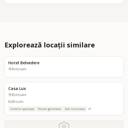
Explorează locații similare
Hotel Belvedere
Botosani
Casa Lux
Botosani
Ballroom
Grădină spațioasă
Parcare generoasă
Sală luminoasă
+
9