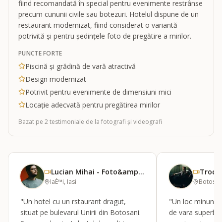
fiind recomandată în special pentru evenimente restrânse
precum cununii civile sau botezuri. Hotelul dispune de un
restaurant modernizat, fiind considerat o variantă
potrivită și pentru ședințele foto de pregătire a mirilor.
PUNCTE FORTE
Piscină și grădină de vară atractivă
Design modernizat
Potrivit pentru evenimente de dimensiuni mici
Locație adecvată pentru pregătirea mirilor
Bazat pe
2
testimoniale
de la fotografi și videografi
Lucian Mihai - Foto&amp;Film
Trocin
IaÈ™i, Iasi
Botosan
"Un hotel cu un rstaurant dragut,
"Un loc minunat 
situat pe bulevarul Unirii din Botosani.
de vara superba,