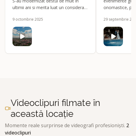
S-au modernizat destul de mult in
evenimente gen; 
ultimii ani si merita luat un considerare
onomastice, petr
ca si loc de pregatire pentru miri."
9 octombrie 2025
29 septembrie 20
Videoclipuri filmate în
această locație
Momente reale surprinse de videografi profesioniști.
2
videoclipuri