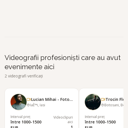
Lucian Mihai - Foto&amp;Film
L
Trocin Florin // Lulu Film
T
Videografii profesioniști care au avut
evenimente aici
2
videografi verificați
Lucian Mihai - Foto&amp;Film
IaÈ™i, Iasi
Botosani, Bot
Interval preț
Interval preț
Videoclipuri
între 1000-1500
între 1000-1500
aici
1
EUR
EUR