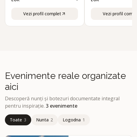
Vezi profil complet
Vezi profil compl
Evenimente reale organizate
aici
Descoperă nunți și botezuri documentate integral
pentru inspirație.
3
evenimente
Toate
3
Nunta
2
Logodna
1