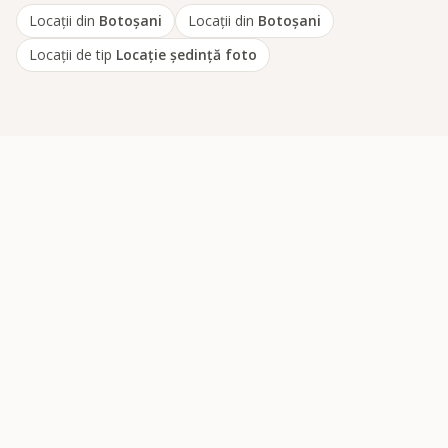
Locații din
Botoșani
Locații din
Botoșani
Locații de tip
Locaţie şedinţă foto
Catalogul fotografilor și cameramanilor de nuntă din România -