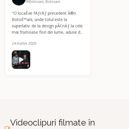
Botosani, Botosani
"O locaÈ›ie fÄƒrÄƒ precedent Ã®n
BotoÈ™ani, unde totul este la
superlativ: de la design pÃ¢nÄƒ la cele
mai frumoase flori din lume, aduse din
toate colÈ›urile lumii pentru florarii din
24 martie 2026
RomÃ¢nia. O florÄƒrie cu adevÄƒrat
unicÄƒ Ã®n RomÃ¢nia."
Videoclipuri filmate în