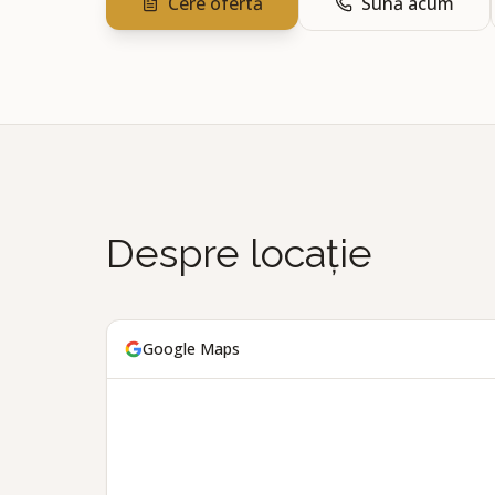
Cere ofertă
Sună acum
Despre locație
Google Maps