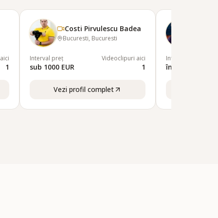
Costi Pirvulescu Badea
Stud
Bucuresti, Bucuresti
Bucure
aici
Interval preț
Videoclipuri aici
Interval preț
1
sub 1000 EUR
1
între 1000-150
Vezi profil complet
Vezi pro