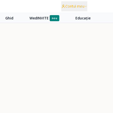
Contul meu
Ghid
WedINVITE
Educație
nou