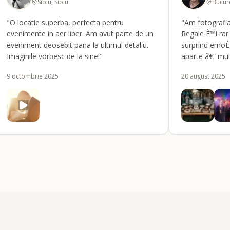
Sibiu, Sibiu
Bucure
"O locatie superba, perfecta pentru
"Am fotografia
evenimente in aer liber. Am avut parte de un
Regale È™i rar
eveniment deosebit pana la ultimul detaliu.
surprind emoÈ›
Imaginile vorbesc de la sine!"
aparte â€“ mu
frumoasÄƒ, sp
9 octombrie 2025
20 august 2025
atmosferÄƒ ca
combinaÈ›ie i
intime, cu oam
de alÈ›ii. Genu
face sÄƒ spui: 