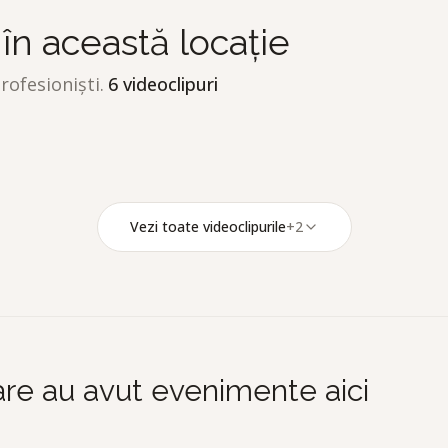
 în această locație
ofesioniști.
6
videoclipuri
Motife Studio
M
Costi Pirvulescu Badea
C
Vezi toate videoclipurile
+
2
care au avut evenimente aici