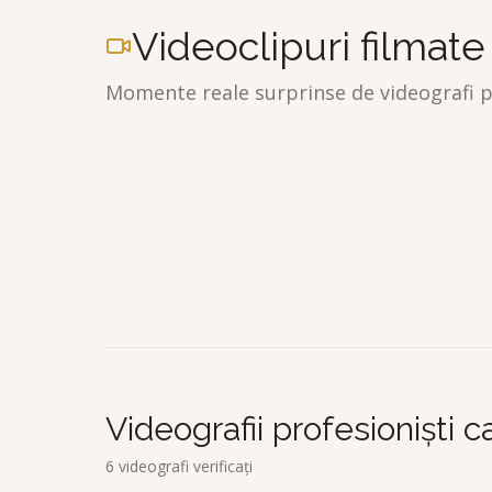
Videoclipuri filmate
Momente reale surprinse de videografi pr
Vicentiu Brencea
V
Catalin Macovei
C
Videografii profesioniști 
6
videografi verificați