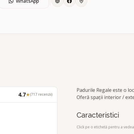
WhatsApp
Padurile Regale este o loc
4.7
★
(
717
recenzii)
Oferă spații interior / e
Caracteristici
Click pe o etichetă pentru a vedea