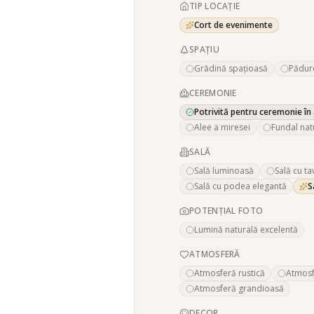
TIP LOCAȚIE
Cort de evenimente
SPAȚIU
Grădină spațioasă
Pădur
CEREMONIE
Potrivită pentru ceremonie în 
Alee a miresei
Fundal nat
SALĂ
Sală luminoasă
Sală cu ta
Sală cu podea elegantă
S
POTENȚIAL FOTO
Lumină naturală excelentă
ATMOSFERĂ
Atmosferă rustică
Atmosf
Atmosferă grandioasă
DECOR