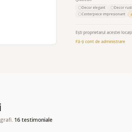
Decor elegant
Decor rust
Centerpiece impresionant
Ești proprietarul acestei locați
Fă-ți cont de administrare
i
grafi.
16
testimoniale