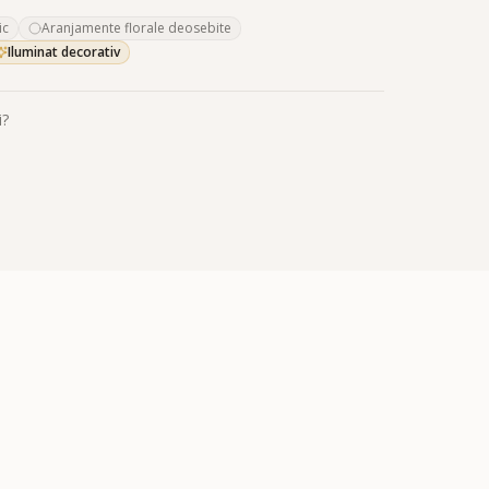
ic
Aranjamente florale deosebite
Iluminat decorativ
i?