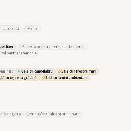
e apropiată
Foișor
aer liber
Potrivită pentru ceremonie de interior
ural pentru ceremonie
van înalt
Sală cu candelabru
Sală cu ferestre mari
ală cu ieșire la grădină
Sală cu lumini ambientale
eră elegantă
Atmosferă caldă și primitoare