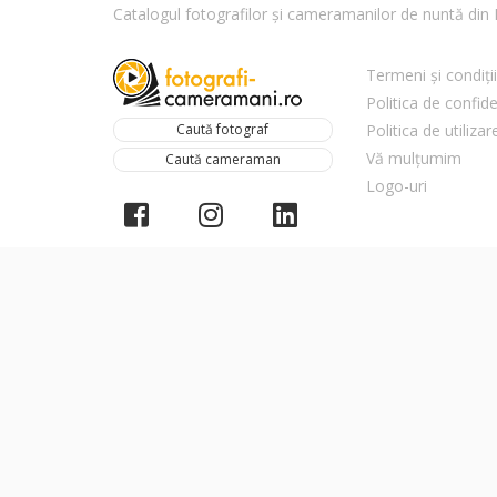
Catalogul fotografilor și cameramanilor de nuntă di
Termeni și condiții
Politica de confide
Caută fotograf
Politica de utiliza
Vă mulțumim
Caută cameraman
Logo-uri