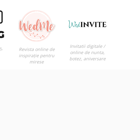
Invitatii digitale /
i-
Revista online de
online de nunta,
inspirație pentru
botez, aniversare
mirese