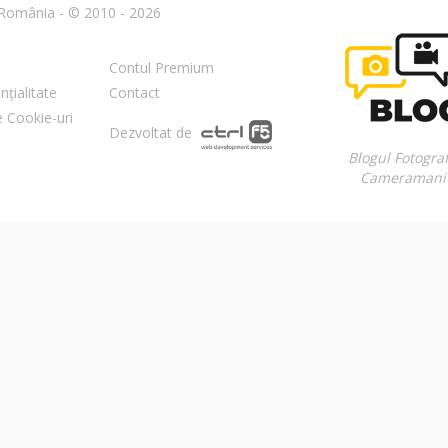
n România - © 2010 - 2026
Contul Premium
nțialitate
Contact
re Cookie-uri
Dezvoltat de
Blogul Fotograf
Cameramani