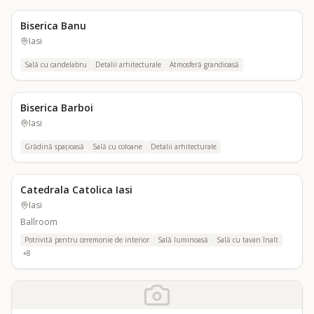
Biserica Banu
Iasi
Sală cu candelabru
Detalii arhitecturale
Atmosferă grandioasă
Biserica Barboi
Iasi
Grădină spațioasă
Sală cu coloane
Detalii arhitecturale
Catedrala Catolica Iasi
Iasi
Ballroom
Potrivită pentru ceremonie de interior
Sală luminoasă
Sală cu tavan înalt
+
8