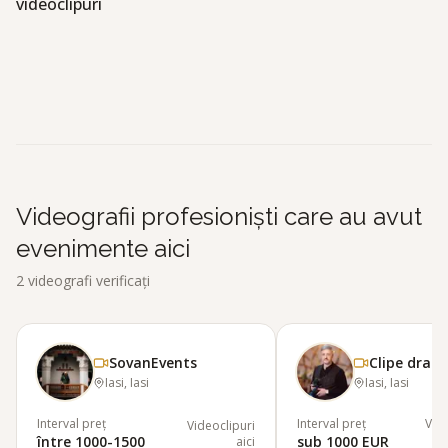
videoclipuri
SovanEvents
S
Clipe dragi
C
Videografii profesioniști care au avut
evenimente aici
2
videografi verificați
SovanEvents
Clipe dragi
Iasi, Iasi
Iasi, Iasi
Interval preț
Interval preț
Vide
Videoclipuri
între 1000-1500
sub 1000 EUR
aici