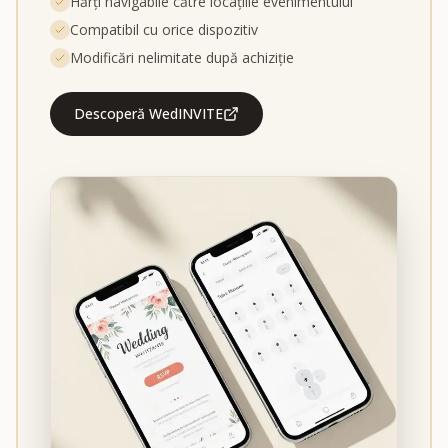
Hărți navigabile către locațiile evenimentului
Compatibil cu orice dispozitiv
Modificări nelimitate după achiziție
Descoperă WedINVITE