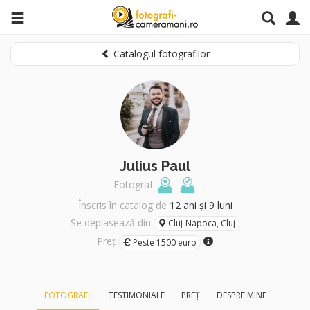
Catalogul fotografilor
Julius Paul
Fotograf
Înscris în catalog de
12 ani și 9 luni
Se deplasează din
Cluj-Napoca, Cluj
Preț
Peste 1500 euro
FOTOGRAFII
TESTIMONIALE
PREȚ
DESPRE MINE