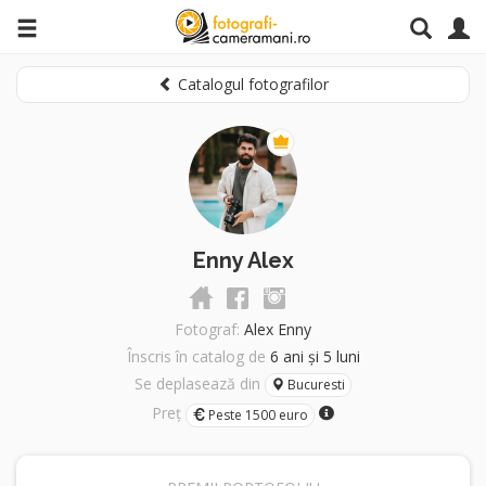
Catalogul fotografilor
Enny Alex
Fotograf:
Alex Enny
Înscris în catalog de
6 ani și 5 luni
Se deplasează din
Bucuresti
Preț
Peste 1500 euro