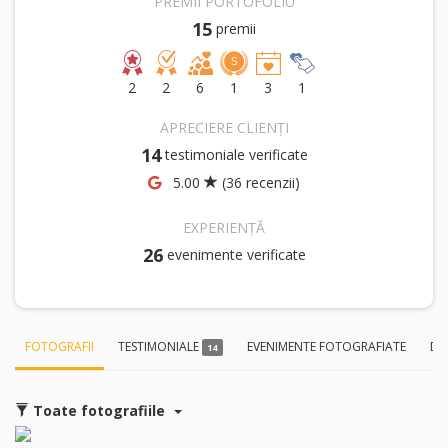
PREMII PORTOFOLIU
15
premii
2
2
6
1
3
1
APRECIERE CLIENȚI
14
testimoniale verificate
5.00
(36 recenzii)
EXPERIENȚĂ
26
evenimente verificate
FOTOGRAFII
TESTIMONIALE
EVENIMENTE FOTOGRAFIATE
DE
14
Toate fotografiile