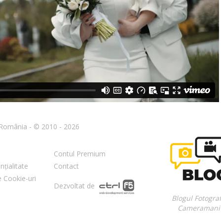
n România - © 2010 - 2026
Contul Premium
nțialitate
Contact
re Cookie-uri
Dezvoltat de
Blogul Fotograf
Cameramani