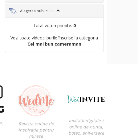
Alegerea publicului
Total voturi primite:
0
Vezi toate videoclipurile înscrise la categoria
Cel mai bun cameraman
Invitatii digitale /
i-
Revista online de
online de nunta,
inspirație pentru
botez, aniversare
mirese