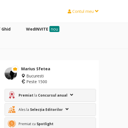
Contul meu
Ghid
WedINVITE
nou
Marius Sfetea
Bucuresti
Peste 1500
Premiat
la
Concursul anual
Ales la
Selecția Editorilor
Premiat cu
Spotlight