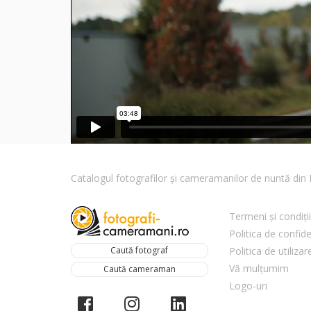
Catalogul fotografilor și cameramanilor de nuntă di
Termeni și condiții
Politica de confide
Caută fotograf
Politica de utiliza
Vă mulțumim
Caută cameraman
Logo-uri