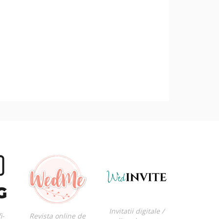
Invitatii digitale /
i-
Revista online de