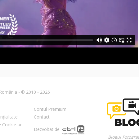
n România - © 2010 - 2026
Contul Premium
nțialitate
Contact
re Cookie-uri
Dezvoltat de
Blogul Fotograf