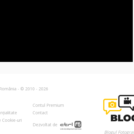
n România - © 2010 - 2026
Contul Premium
nțialitate
Contact
re Cookie-uri
Dezvoltat de
Blogul Fotograf