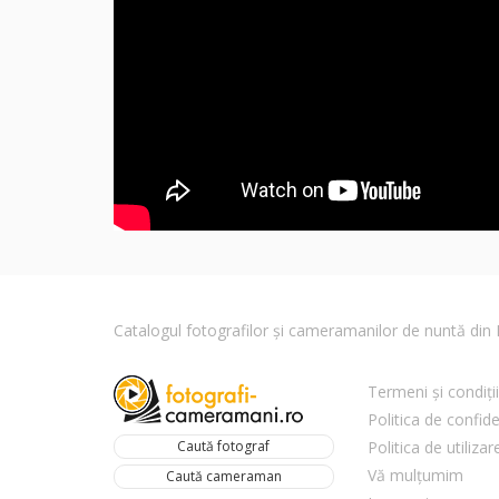
Catalogul fotografilor și cameramanilor de nuntă di
Termeni și condiții
Politica de confide
Caută fotograf
Politica de utiliza
Vă mulțumim
Caută cameraman