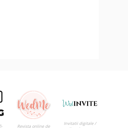
Invitatii digitale /
i-
Revista online de