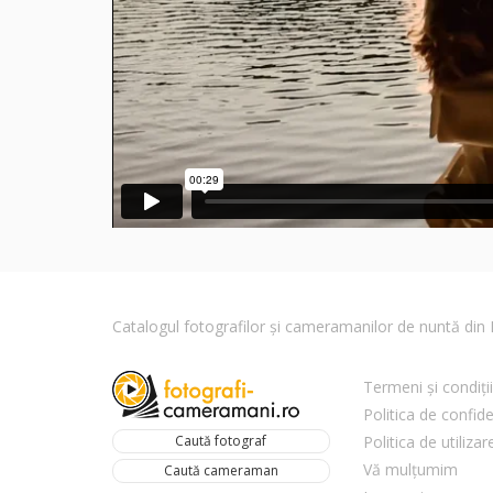
Catalogul fotografilor și cameramanilor de nuntă di
Termeni și condiții
Politica de confide
Caută fotograf
Politica de utiliza
Vă mulțumim
Caută cameraman