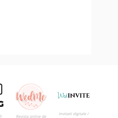
Invitatii digitale /
i-
Revista online de