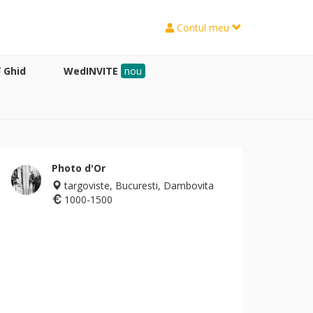
Contul meu
Ghid
WedINVITE
nou
Photo d'Or
targoviste, Bucuresti, Dambovita
1000-1500