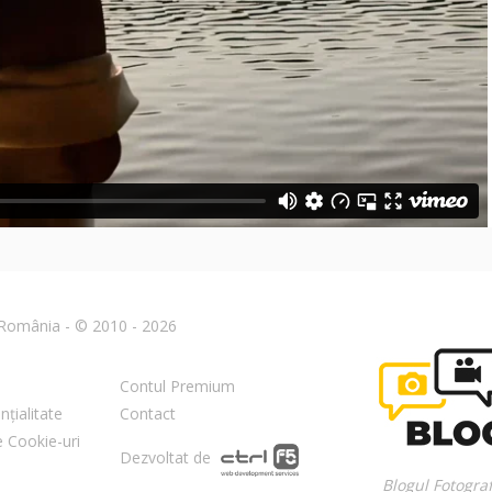
n România - © 2010 - 2026
Contul Premium
nțialitate
Contact
re Cookie-uri
Dezvoltat de
Blogul Fotograf