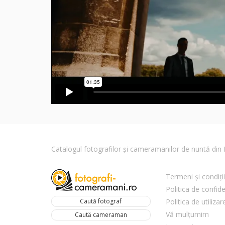
Catalogul fotografilor și cameramanilor de nuntă di
Termeni și condiții
Politica de confide
Caută fotograf
Politica de utiliza
Vă mulțumim
Caută cameraman