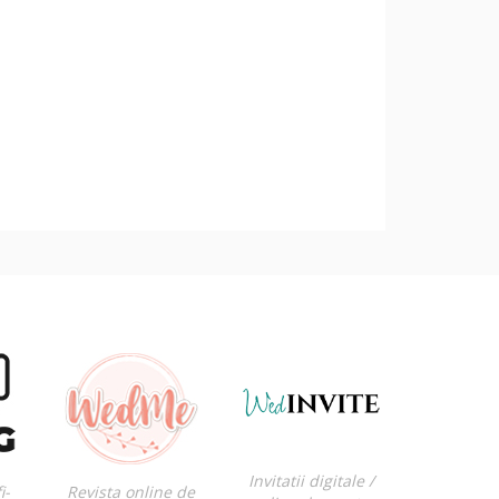
Invitatii digitale /
i-
Revista online de