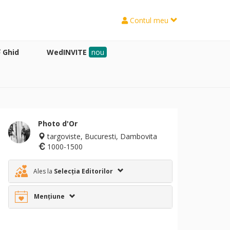
Contul meu
Ghid
WedINVITE
nou
Photo d'Or
targoviste, Bucuresti, Dambovita
1000-1500
Ales la
Selecția Editorilor
Mențiune