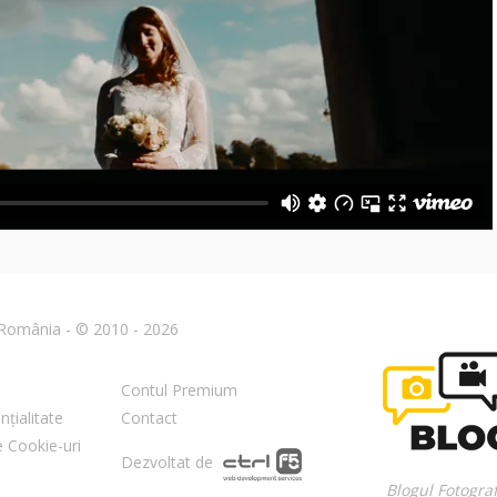
n România - © 2010 - 2026
Contul Premium
nțialitate
Contact
re Cookie-uri
Dezvoltat de
Blogul Fotograf