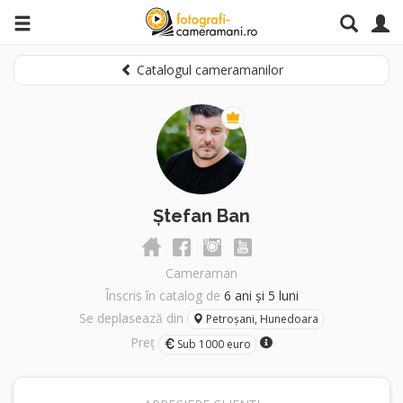
Catalogul cameramanilor
Ștefan Ban
Cameraman
Înscris în catalog de
6 ani și 5 luni
Se deplasează din
Petroșani, Hunedoara
Preț
Sub 1000 euro