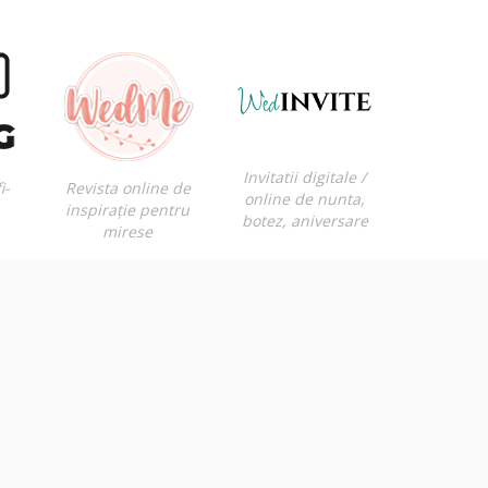
Invitatii digitale /
i-
Revista online de
online de nunta,
inspirație pentru
botez, aniversare
mirese