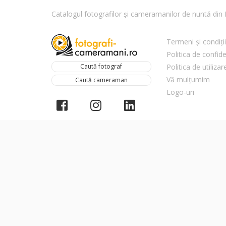
Catalogul fotografilor și cameramanilor de nuntă di
Termeni și condiții
Politica de confide
Caută fotograf
Politica de utiliza
Vă mulțumim
Caută cameraman
Logo-uri