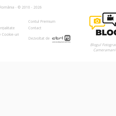
n România - © 2010 - 2026
Contul Premium
nțialitate
Contact
re Cookie-uri
Dezvoltat de
Blogul Fotograf
Cameramani