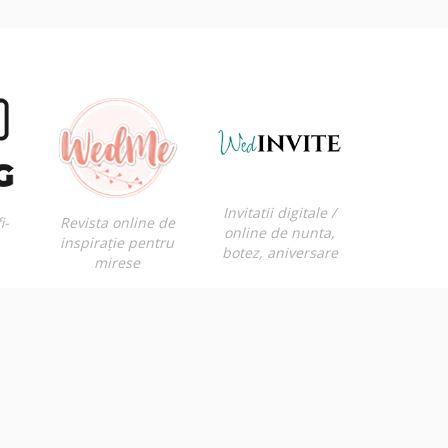
Invitatii digitale /
i-
Revista online de
online de nunta,
inspirație pentru
botez, aniversare
mirese