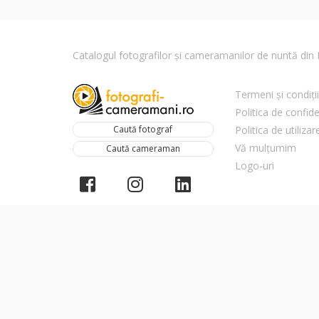
Catalogul fotografilor și cameramanilor de nuntă di
Termeni și condiții
Politica de confide
Caută fotograf
Politica de utiliza
Vă mulțumim
Caută cameraman
Logo-uri