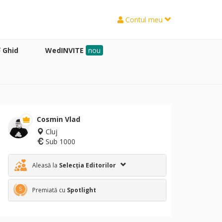
Contul meu
Ghid
WedINVITE
nou
Cosmin Vlad
Cluj
Sub 1000
Aleasă la
Selecția Editorilor
Premiată cu
Spotlight