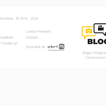
n România - © 2010 - 2026
Contul Premium
nțialitate
Contact
re Cookie-uri
Dezvoltat de
Blogul Fotograf
Cameramani