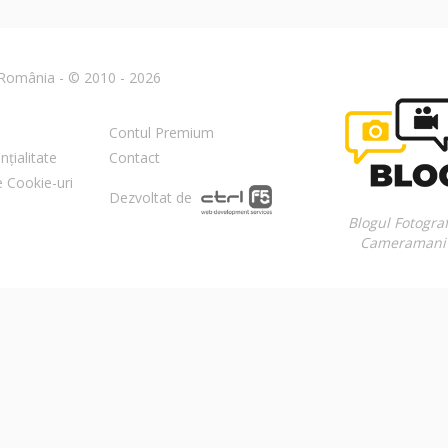
n România - © 2010 - 2026
Contul Premium
nțialitate
Contact
re Cookie-uri
Dezvoltat de
Blogul Fotograf
Cameramani