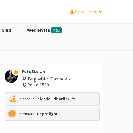
Contul meu
Ghid
WedINVITE
nou
FotoStoian
Targoviste, Dambovita
Peste 1500
Aleasă la
Selecția Editorilor
Premiată cu
Spotlight