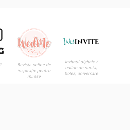
Invitatii digitale /
i-
Revista online de
online de nunta,
inspirație pentru
botez, aniversare
mirese