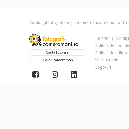
Catalogul fotografilor și cameramanilor de nuntă di
Termeni și condiții
Politica de confide
Caută fotograf
Politica de utiliza
Vă mulțumim
Caută cameraman
Logo-uri