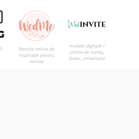
Invitatii digitale /
i-
Revista online de
online de nunta,
inspirație pentru
botez, aniversare
mirese