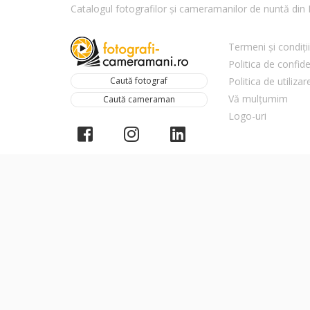
Catalogul fotografilor și cameramanilor de nuntă di
Termeni și condiții
Politica de confide
Caută fotograf
Politica de utiliza
Vă mulțumim
Caută cameraman
Logo-uri