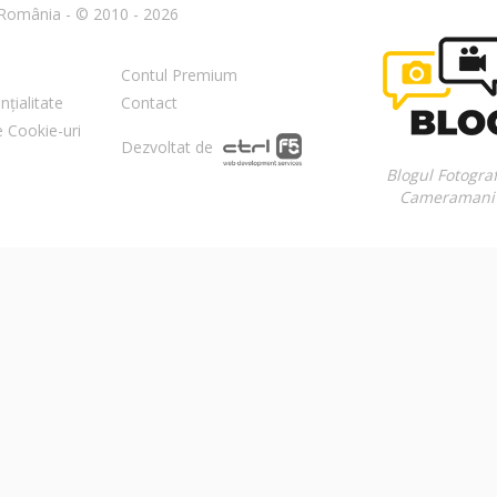
n România - © 2010 - 2026
Contul Premium
nțialitate
Contact
re Cookie-uri
Dezvoltat de
Blogul Fotograf
Cameramani