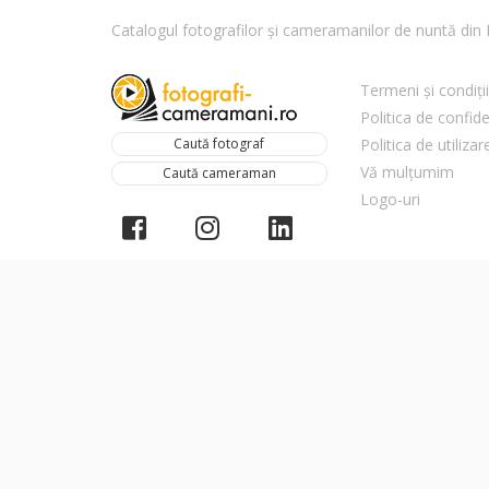
Catalogul fotografilor și cameramanilor de nuntă di
Termeni și condiții
Politica de confide
Caută fotograf
Politica de utiliza
Vă mulțumim
Caută cameraman
Logo-uri