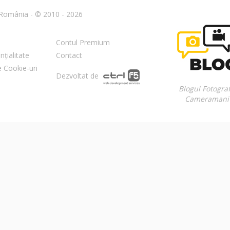
n România - © 2010 - 2026
Contul Premium
nțialitate
Contact
re Cookie-uri
Dezvoltat de
Blogul Fotograf
Cameramani