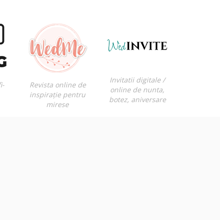
Invitatii digitale /
i-
Revista online de
online de nunta,
inspirație pentru
botez, aniversare
mirese