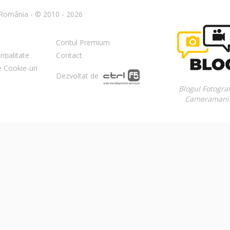
n România - © 2010 - 2026
Contul Premium
nțialitate
Contact
re Cookie-uri
Dezvoltat de
Blogul Fotograf
Cameramani