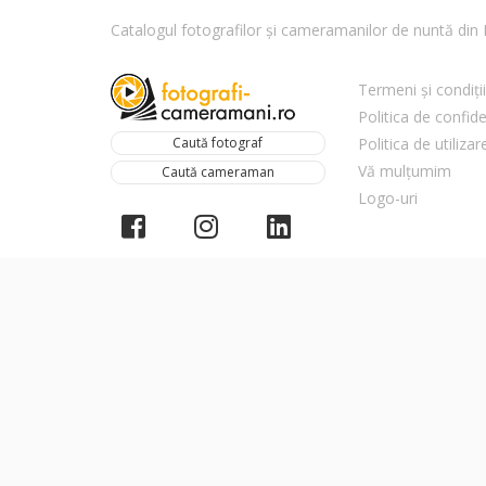
Catalogul fotografilor și cameramanilor de nuntă di
Termeni și condiții
Politica de confide
Caută fotograf
Politica de utiliza
Vă mulțumim
Caută cameraman
Logo-uri