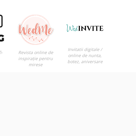
Invitatii digitale /
i-
Revista online de
online de nunta,
inspirație pentru
botez, aniversare
mirese