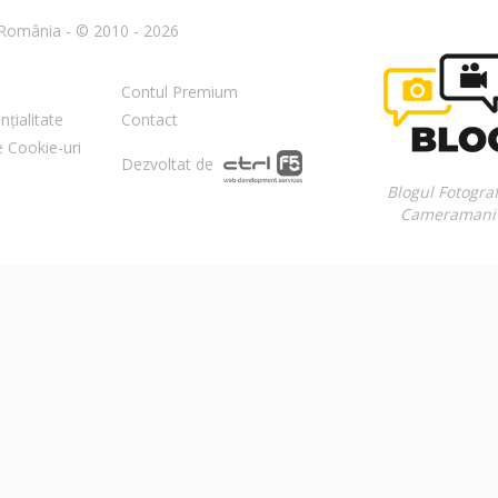
n România - © 2010 - 2026
Contul Premium
nțialitate
Contact
re Cookie-uri
Dezvoltat de
Blogul Fotograf
Cameramani