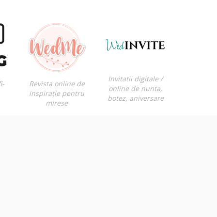
Invitatii digitale /
i-
Revista online de
online de nunta,
inspirație pentru
botez, aniversare
mirese