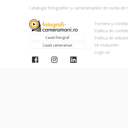
Catalogul fotografilor și cameramanilor de nuntă di
Termeni și condiții
Politica de confide
Caută fotograf
Politica de utiliza
Vă mulțumim
Caută cameraman
Logo-uri