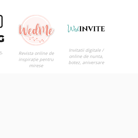
Invitatii digitale /
i-
Revista online de
online de nunta,
inspirație pentru
botez, aniversare
mirese