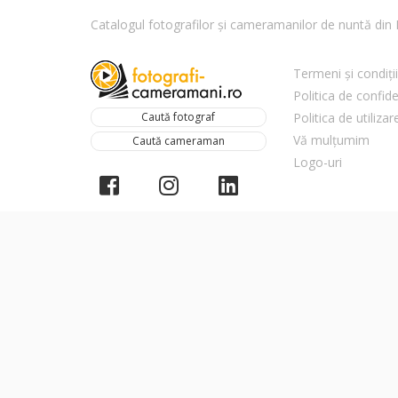
Catalogul fotografilor și cameramanilor de nuntă di
Termeni și condiții
Politica de confide
Caută fotograf
Politica de utiliza
Vă mulțumim
Caută cameraman
Logo-uri