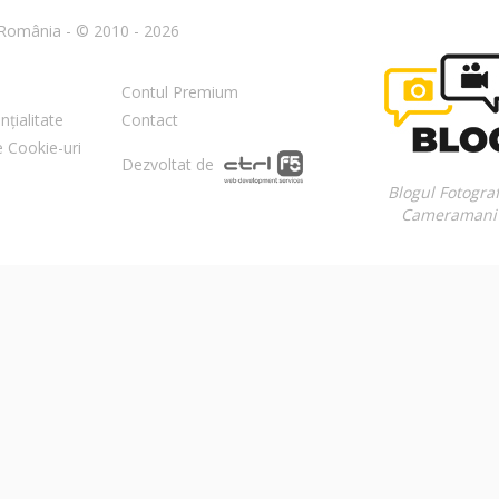
n România - © 2010 - 2026
Contul Premium
nțialitate
Contact
re Cookie-uri
Dezvoltat de
Blogul Fotograf
Cameramani