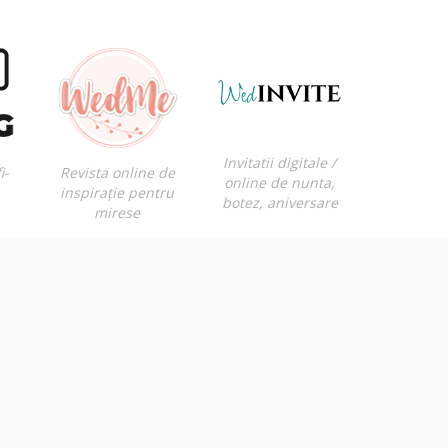
Invitatii digitale /
i-
Revista online de
online de nunta,
inspirație pentru
botez, aniversare
mirese