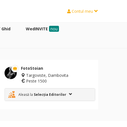
Contul meu
Ghid
WedINVITE
nou
FotoStoian
Targoviste, Dambovita
Peste 1500
Aleasă la
Selecția Editorilor