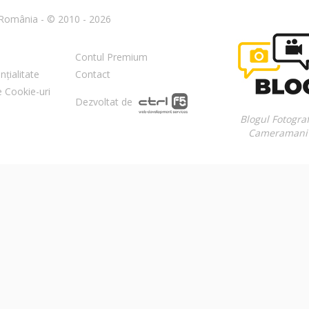
n România - © 2010 - 2026
Contul Premium
nțialitate
Contact
re Cookie-uri
Dezvoltat de
Blogul Fotograf
Cameramani