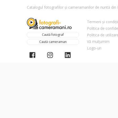
Catalogul fotografilor și cameramanilor de nuntă di
Termeni și condiții
Politica de confide
Caută fotograf
Politica de utiliza
Vă mulțumim
Caută cameraman
Logo-uri