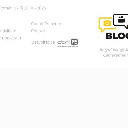
n România - © 2010 - 2026
Contul Premium
nțialitate
Contact
re Cookie-uri
Dezvoltat de
Blogul Fotograf
Cameramani