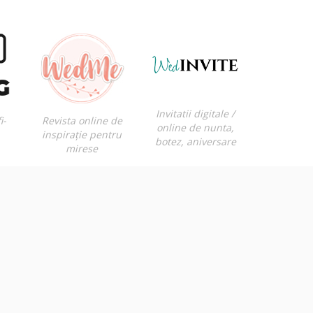
Invitatii digitale /
i-
Revista online de
online de nunta,
inspirație pentru
botez, aniversare
mirese