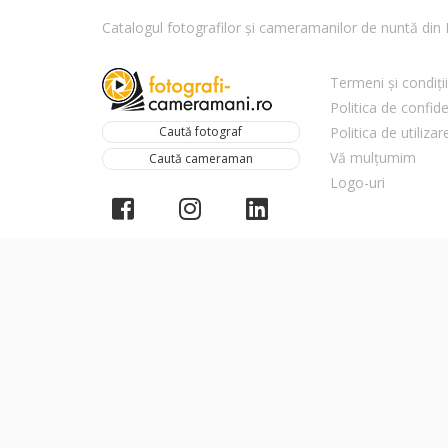
Catalogul fotografilor și cameramanilor de nuntă di
Termeni și condiții
Politica de confide
Caută fotograf
Politica de utiliza
Vă mulțumim
Caută cameraman
Logo-uri