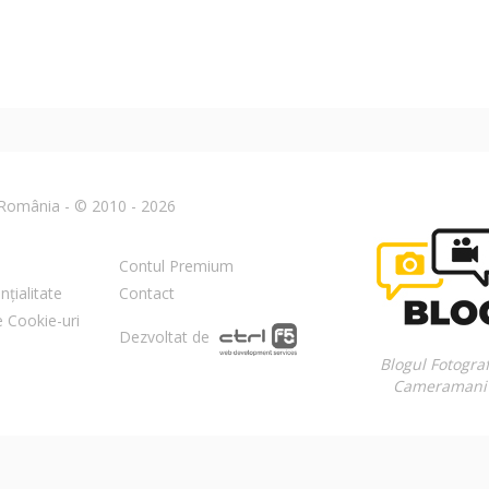
n România - © 2010 - 2026
Contul Premium
nțialitate
Contact
re Cookie-uri
Dezvoltat de
Blogul Fotograf
Cameramani