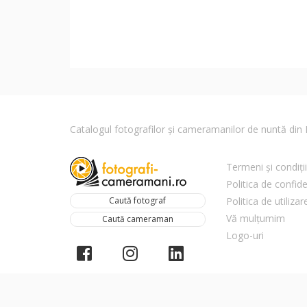
Catalogul fotografilor și cameramanilor de nuntă di
Termeni și condiții
Politica de confide
Caută fotograf
Politica de utiliza
Vă mulțumim
Caută cameraman
Logo-uri