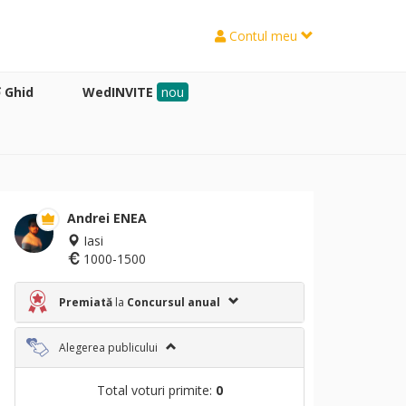
Contul meu
Ghid
WedINVITE
nou
Andrei ENEA
Iasi
1000-1500
Premiată
la
Concursul anual
Alegerea publicului
Total voturi primite:
0