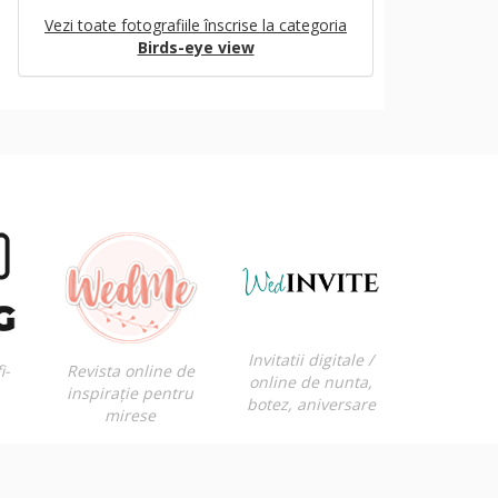
Vezi toate fotografiile înscrise la categoria
Birds-eye view
Invitatii digitale /
i-
Revista online de
online de nunta,
inspirație pentru
botez, aniversare
mirese