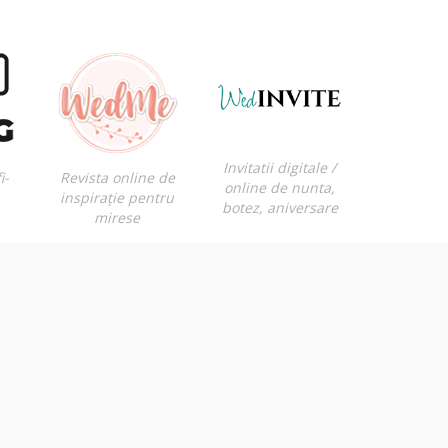
Invitatii digitale /
i-
Revista online de
online de nunta,
inspirație pentru
botez, aniversare
mirese