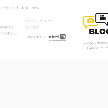
n România - © 2010 - 2026
Contul Premium
nțialitate
Contact
re Cookie-uri
Dezvoltat de
Blogul Fotograf
Cameramani