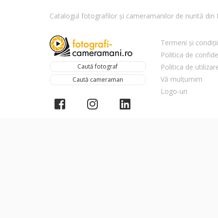
Catalogul fotografilor și cameramanilor de nuntă di
Termeni și condiții
Politica de confide
Caută fotograf
Politica de utiliza
Vă mulțumim
Caută cameraman
Logo-uri