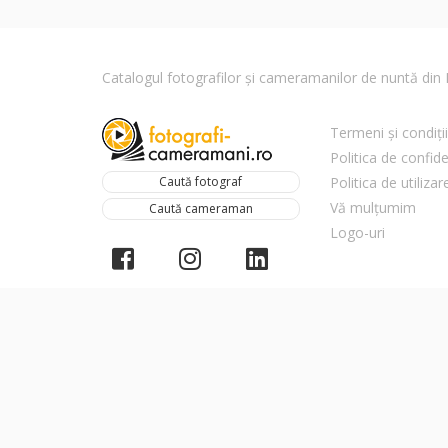
Catalogul fotografilor și cameramanilor de nuntă di
Termeni și condiții
Politica de confide
Caută fotograf
Politica de utiliza
Vă mulțumim
Caută cameraman
Logo-uri