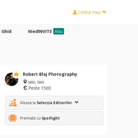
Contul meu
Ghid
WedINVITE
nou
Robert Blaj Photography
iasi, Iasi
Peste 1500
Aleasă la
Selecția Editorilor
Premiată cu
Spotlight