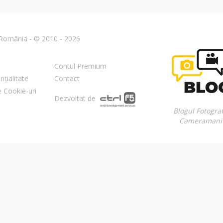
n România - © 2010 - 2026
Contul Premium
nțialitate
Contact
re Cookie-uri
Dezvoltat de
Blogul Fotograf
Cameramani