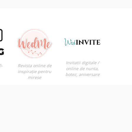
Invitatii digitale /
i-
Revista online de
online de nunta,
inspirație pentru
botez, aniversare
mirese