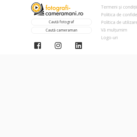
Termeni și condiții
Politica de confide
Caută fotograf
Politica de utiliza
Vă mulțumim
Caută cameraman
Logo-uri