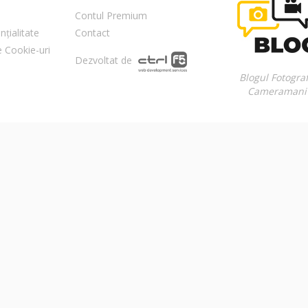
Contul Premium
nțialitate
Contact
re Cookie-uri
Dezvoltat de
Blogul Fotograf
Cameramani