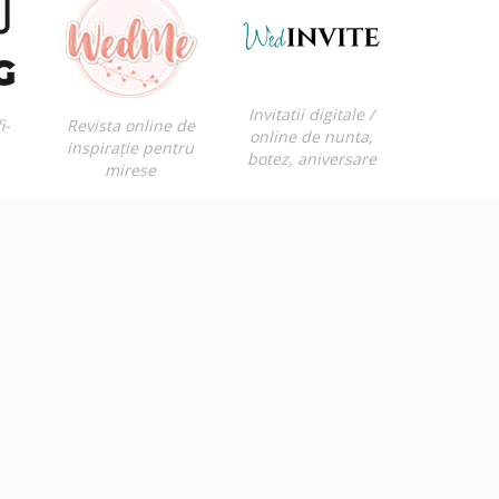
Invitatii digitale /
i-
Revista online de
online de nunta,
inspirație pentru
botez, aniversare
mirese