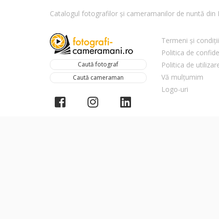
Catalogul fotografilor și cameramanilor de nuntă di
Termeni și condiții
Politica de confide
Caută fotograf
Politica de utiliza
Vă mulțumim
Caută cameraman
Logo-uri