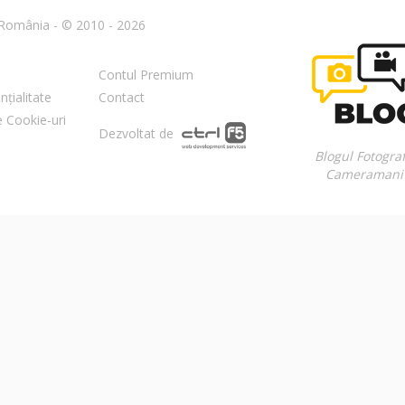
n România - © 2010 - 2026
Contul Premium
nțialitate
Contact
re Cookie-uri
Dezvoltat de
Blogul Fotograf
Cameramani