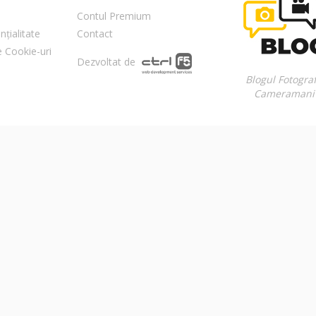
Contul Premium
nțialitate
Contact
re Cookie-uri
Dezvoltat de
Blogul Fotograf
Cameramani