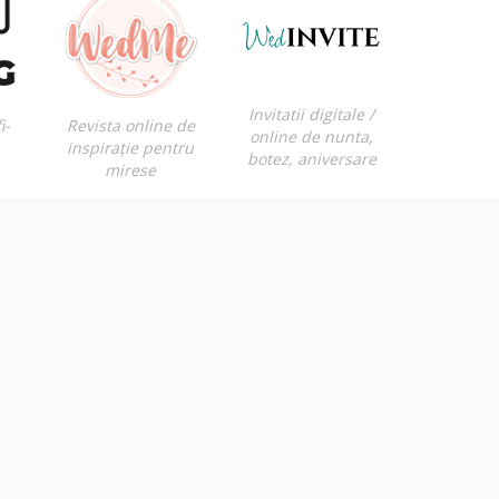
Invitatii digitale /
i-
Revista online de
online de nunta,
inspirație pentru
botez, aniversare
mirese