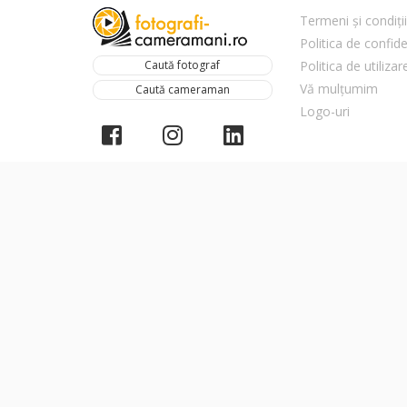
Termeni și condiții
Politica de confide
Caută fotograf
Politica de utiliza
Vă mulțumim
Caută cameraman
Logo-uri