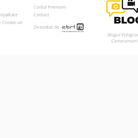
Contul Premium
nțialitate
Contact
re Cookie-uri
Dezvoltat de
Blogul Fotograf
Cameramani