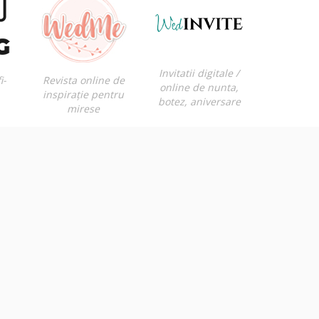
Invitatii digitale /
i-
Revista online de
online de nunta,
inspirație pentru
botez, aniversare
mirese