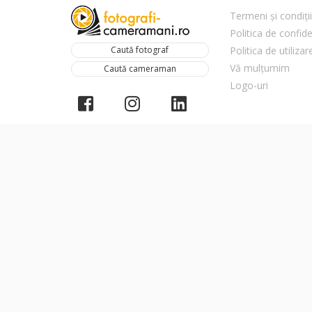
Termeni și condiții
Politica de confide
Caută fotograf
Politica de utiliza
Vă mulțumim
Caută cameraman
Logo-uri