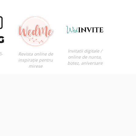
Invitatii digitale /
i-
Revista online de
online de nunta,
inspirație pentru
botez, aniversare
mirese