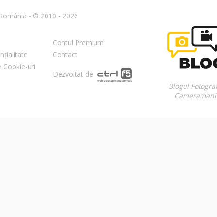
n România - © 2010 - 2026
Contul Premium
nțialitate
Contact
re Cookie-uri
Dezvoltat de
Blogul Fotograf
Cameramani