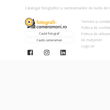
Catalogul fotografilor și cameramanilor de nuntă di
Termeni și condiții
Politica de confide
Caută fotograf
Politica de utiliza
Vă mulțumim
Caută cameraman
Logo-uri