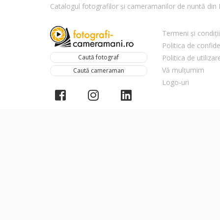
Catalogul fotografilor și cameramanilor de nuntă di
Termeni și condiții
Politica de confide
Caută fotograf
Politica de utiliza
Vă mulțumim
Caută cameraman
Logo-uri