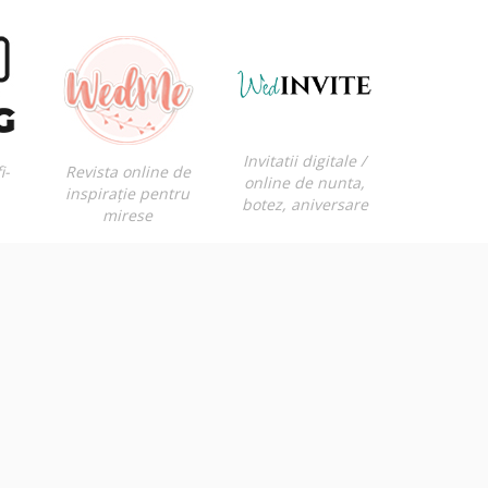
Invitatii digitale /
i-
Revista online de
online de nunta,
inspirație pentru
botez, aniversare
mirese