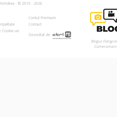
n România - © 2010 - 2026
Contul Premium
nțialitate
Contact
re Cookie-uri
Dezvoltat de
Blogul Fotograf
Cameramani