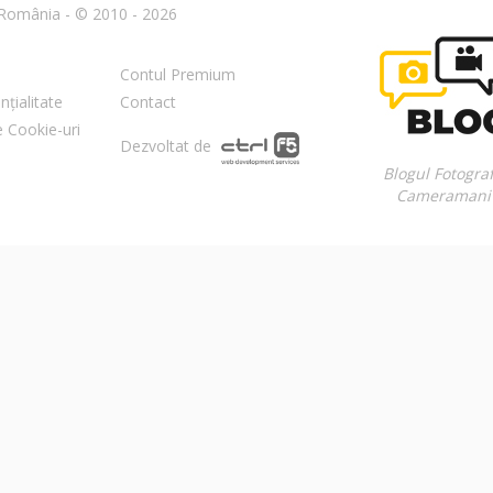
n România - © 2010 - 2026
Contul Premium
nțialitate
Contact
re Cookie-uri
Dezvoltat de
Blogul Fotograf
Cameramani