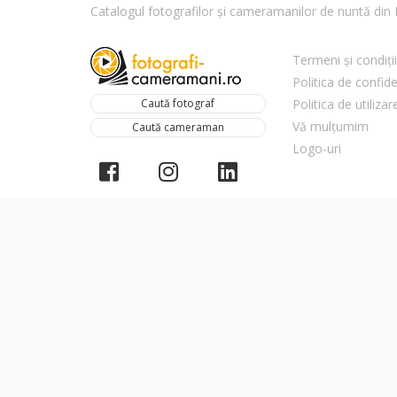
Catalogul fotografilor și cameramanilor de nuntă di
Termeni și condiții
Politica de confide
Caută fotograf
Politica de utiliza
Vă mulțumim
Caută cameraman
Logo-uri