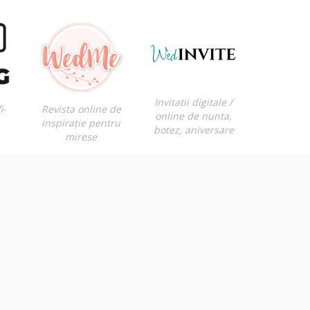
Invitatii digitale /
i-
Revista online de
online de nunta,
inspirație pentru
botez, aniversare
mirese