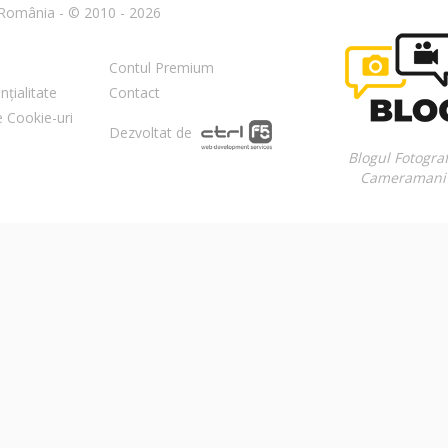
n România - © 2010 - 2026
Contul Premium
nțialitate
Contact
re Cookie-uri
Dezvoltat de
Blogul Fotograf
Cameramani