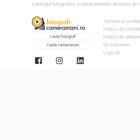
Catalogul fotografilor și cameramanilor de nuntă di
Termeni și condiții
Politica de confide
Caută fotograf
Politica de utiliza
Vă mulțumim
Caută cameraman
Logo-uri