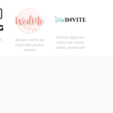
Invitatii digitale /
i-
Revista online de
online de nunta,
inspirație pentru
botez, aniversare
mirese