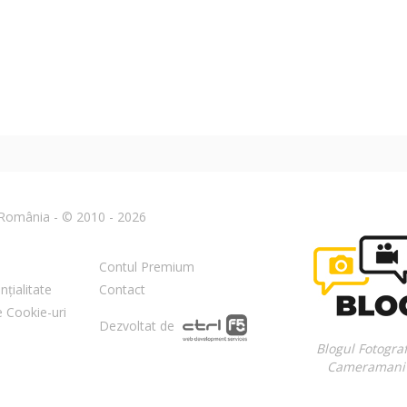
n România - © 2010 - 2026
Contul Premium
nțialitate
Contact
re Cookie-uri
Dezvoltat de
Blogul Fotograf
Cameramani