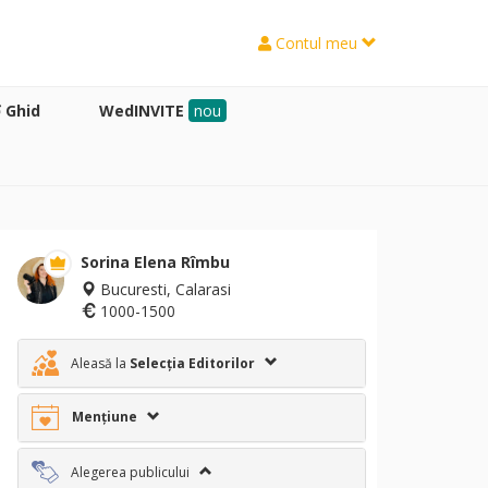
Contul meu
Ghid
WedINVITE
nou
Sorina Elena Rîmbu
Bucuresti, Calarasi
1000-1500
Aleasă la
Selecția Editorilor
Mențiune
Alegerea publicului