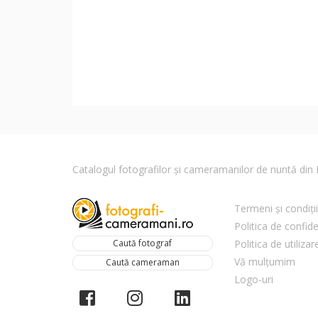
Catalogul fotografilor și cameramanilor de nuntă di
Termeni și condiții
Politica de confide
Caută fotograf
Politica de utiliza
Vă mulțumim
Caută cameraman
Logo-uri