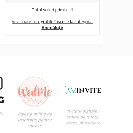
Total voturi primite:
1
Vezi toate fotografiile înscrise la categoria
Animăluțe
Invitatii digitale /
i-
Revista online de
online de nunta,
inspirație pentru
botez, aniversare
mirese