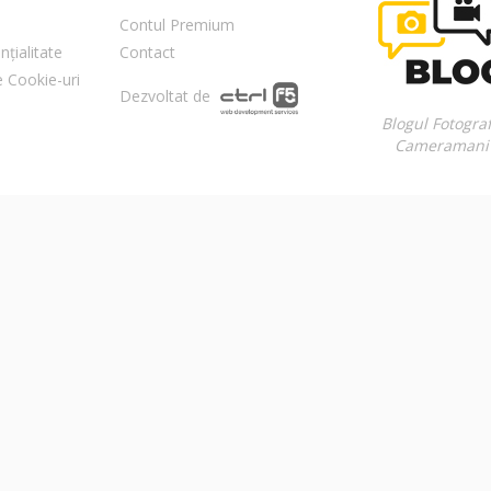
Contul Premium
nțialitate
Contact
re Cookie-uri
Dezvoltat de
Blogul Fotograf
Cameramani