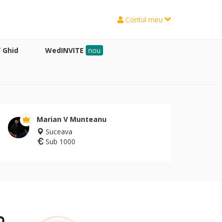
Contul meu
Ghid
WedINVITE
nou
Marian V Munteanu
Suceava
Sub 1000