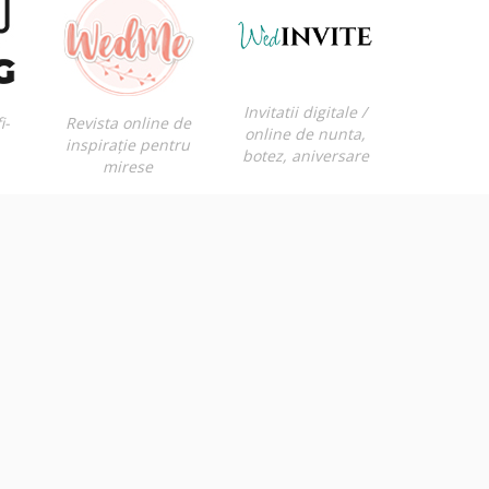
Invitatii digitale /
i-
Revista online de
online de nunta,
inspirație pentru
botez, aniversare
mirese