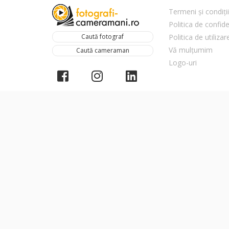
Termeni și condiții
Politica de confide
Caută fotograf
Politica de utiliza
Vă mulțumim
Caută cameraman
Logo-uri