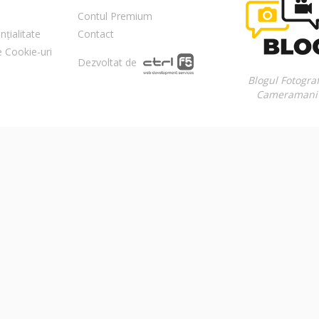
Contul Premium
nțialitate
Contact
re Cookie-uri
Dezvoltat de
Blogul Fotograf
Cameramani