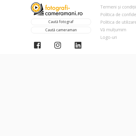
Termeni și condiții
Politica de confide
Caută fotograf
Politica de utiliza
Vă mulțumim
Caută cameraman
Logo-uri