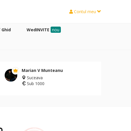
Contul meu
Ghid
WedINVITE
nou
Marian V Munteanu
Suceava
Sub 1000