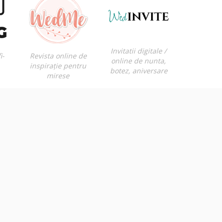
Invitatii digitale /
i-
Revista online de
online de nunta,
inspirație pentru
botez, aniversare
mirese