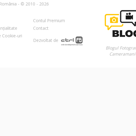
n România - © 2010 - 2026
Contul Premium
nțialitate
Contact
re Cookie-uri
Dezvoltat de
Blogul Fotograf
Cameramani