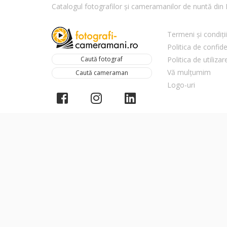
Catalogul fotografilor și cameramanilor de nuntă di
Termeni și condiții
Politica de confide
Caută fotograf
Politica de utiliza
Vă mulțumim
Caută cameraman
Logo-uri