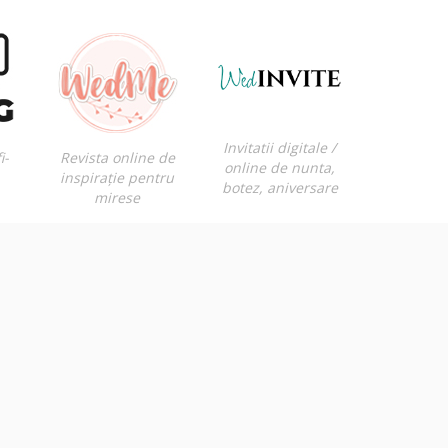
Invitatii digitale /
i-
Revista online de
online de nunta,
inspirație pentru
botez, aniversare
mirese