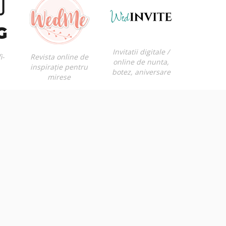
Invitatii digitale /
i-
Revista online de
online de nunta,
inspirație pentru
botez, aniversare
mirese