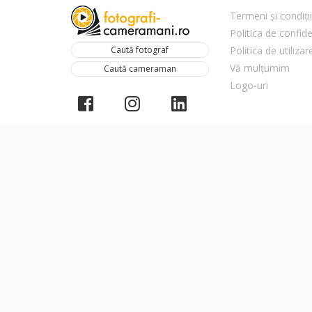
Termeni și condiții
Politica de confide
Caută fotograf
Politica de utiliza
Vă mulțumim
Caută cameraman
Logo-uri