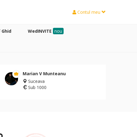
Contul meu
Ghid
WedINVITE
nou
Marian V Munteanu
Suceava
Sub 1000