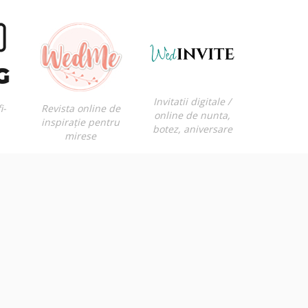
Invitatii digitale /
i-
Revista online de
online de nunta,
inspirație pentru
botez, aniversare
mirese