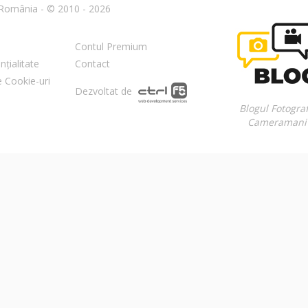
n România - © 2010 - 2026
Contul Premium
nțialitate
Contact
re Cookie-uri
Dezvoltat de
Blogul Fotograf
Cameramani