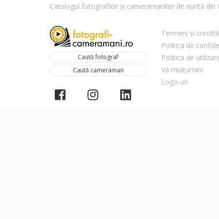
Catalogul fotografilor și cameramanilor de nuntă di
Termeni și condiții
Politica de confide
Caută fotograf
Politica de utiliza
Vă mulțumim
Caută cameraman
Logo-uri