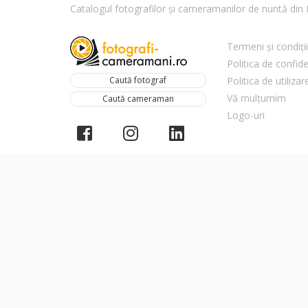
Catalogul fotografilor și cameramanilor de nuntă di
Termeni și condiții
Politica de confide
Caută fotograf
Politica de utiliza
Vă mulțumim
Caută cameraman
Logo-uri