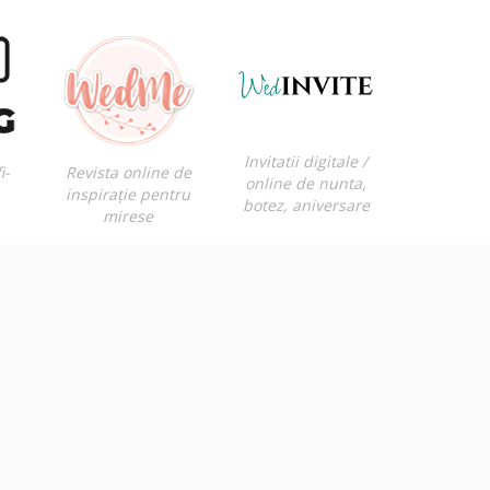
Invitatii digitale /
i-
Revista online de
online de nunta,
inspirație pentru
botez, aniversare
mirese