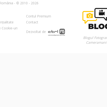
n România - © 2010 - 2026
Contul Premium
nțialitate
Contact
re Cookie-uri
Dezvoltat de
Blogul Fotograf
Cameramani