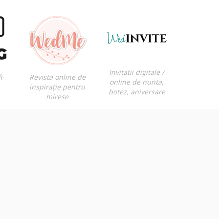
Invitatii digitale /
i-
Revista online de
online de nunta,
inspirație pentru
botez, aniversare
mirese