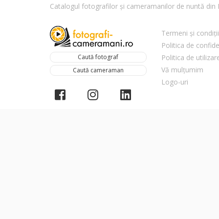
Catalogul fotografilor și cameramanilor de nuntă di
Termeni și condiții
Politica de confide
Caută fotograf
Politica de utiliza
Vă mulțumim
Caută cameraman
Logo-uri