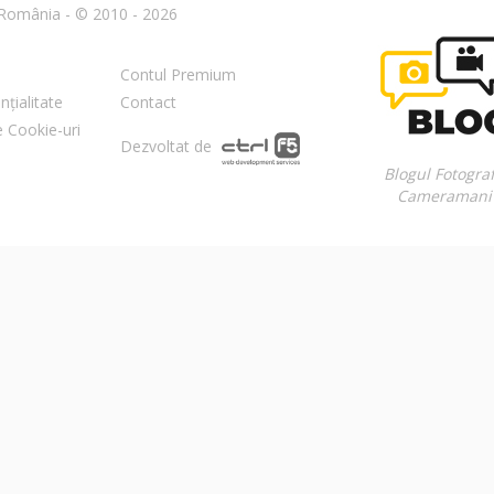
n România - © 2010 - 2026
Contul Premium
nțialitate
Contact
re Cookie-uri
Dezvoltat de
Blogul Fotograf
Cameramani