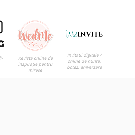
Invitatii digitale /
i-
Revista online de
online de nunta,
inspirație pentru
botez, aniversare
mirese