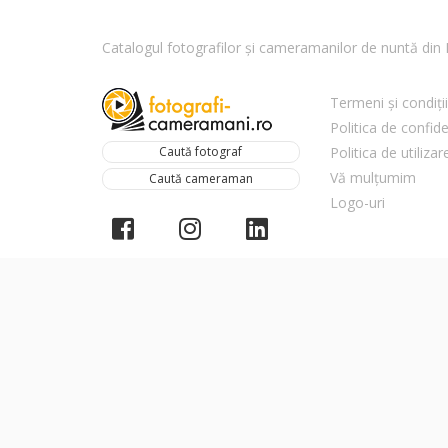
Catalogul fotografilor și cameramanilor de nuntă di
Termeni și condiții
Politica de confide
Caută fotograf
Politica de utiliza
Vă mulțumim
Caută cameraman
Logo-uri