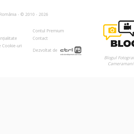
n România - © 2010 - 2026
Contul Premium
nțialitate
Contact
re Cookie-uri
Dezvoltat de
Blogul Fotograf
Cameramani