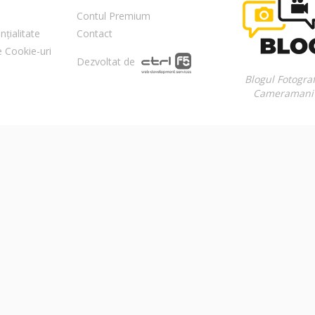
Contul Premium
nțialitate
Contact
re Cookie-uri
Dezvoltat de
Blogul Fotograf
Cameramani