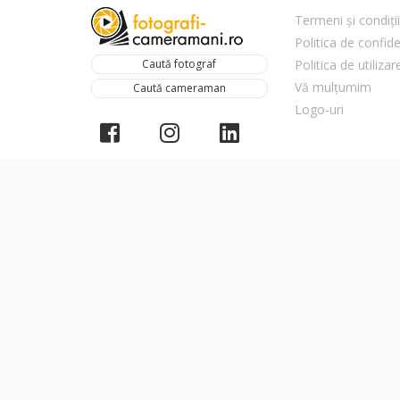
Termeni și condiții
Politica de confide
Caută fotograf
Politica de utiliza
Vă mulțumim
Caută cameraman
Logo-uri