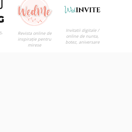
Invitatii digitale /
i-
Revista online de
online de nunta,
inspirație pentru
botez, aniversare
mirese