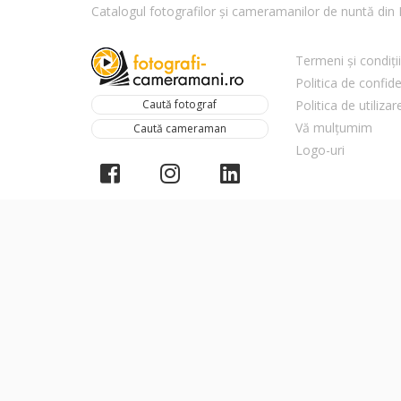
Catalogul fotografilor și cameramanilor de nuntă di
Termeni și condiții
Politica de confide
Caută fotograf
Politica de utiliza
Vă mulțumim
Caută cameraman
Logo-uri