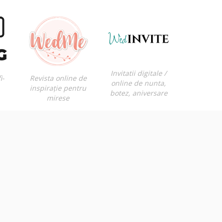
Invitatii digitale /
i-
Revista online de
online de nunta,
inspirație pentru
botez, aniversare
mirese