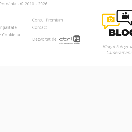
n România - © 2010 - 2026
Contul Premium
nțialitate
Contact
re Cookie-uri
Dezvoltat de
Blogul Fotograf
Cameramani