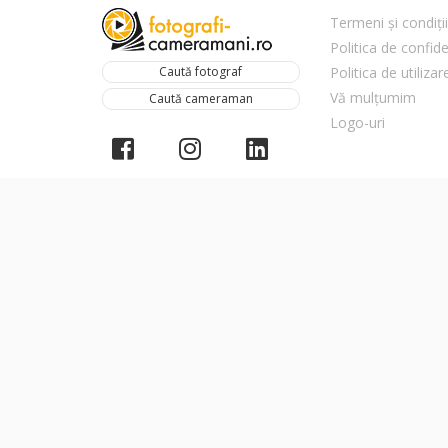
Termeni și condiții
Politica de confide
Caută fotograf
Politica de utiliza
Vă mulțumim
Caută cameraman
Logo-uri