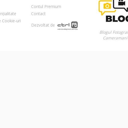
Contul Premium
nțialitate
Contact
re Cookie-uri
Dezvoltat de
Blogul Fotograf
Cameramani