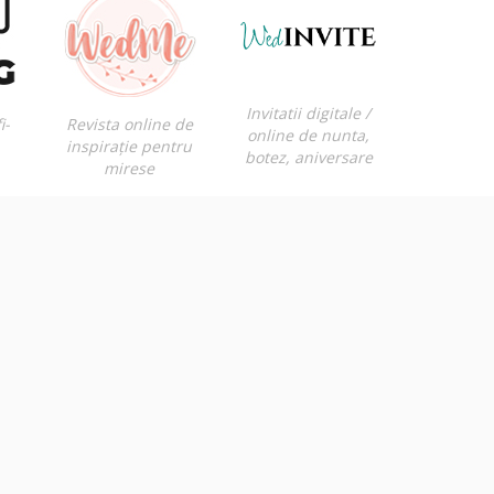
Invitatii digitale /
i-
Revista online de
online de nunta,
inspirație pentru
botez, aniversare
mirese