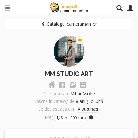
Catalogul cameramanilor
MM STUDIO ART
Cameraman:
Mihai Asofie
Înscris în catalog de
8 ani și o lună
Se deplasează din
Bucuresti
Preț
Sub 1000 euro