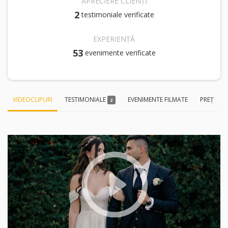
APRECIERE CLIENȚI
2
testimoniale verificate
EXPERIENȚĂ
53
evenimente verificate
VIDEOCLIPURI
TESTIMONIALE
EVENIMENTE FILMATE
PREȚ
2