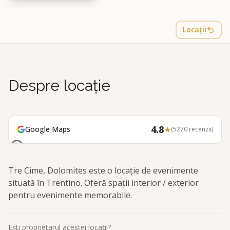
Locații
Despre locație
4.8
★
Google Maps
(
5270
recenzii)
Tre Cime, Dolomites este o locație de evenimente
situată în Trentino. Oferă spații interior / exterior
pentru evenimente memorabile.
Ești proprietarul acestei locații?