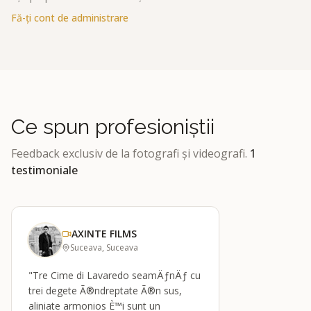
Fă-ți cont de administrare
Ce spun profesioniștii
Feedback exclusiv de la fotografi și videografi.
1
testimoniale
AXINTE FILMS
Suceava, Suceava
"Tre Cime di Lavaredo seamÄƒnÄƒ cu
trei degete Ã®ndreptate Ã®n sus,
aliniate armonios È™i sunt un