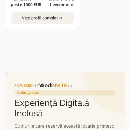
peste 1500 EUR
1
eveniment
Vezi profil complet
Wed
INVITE
POWERED BY
.ro
Inclus gratuit
Experiență Digitală
Inclusă
Cuplurile care rezervă această locație primesc