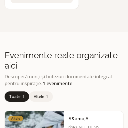
Evenimente reale organizate
aici
Descoperă nunți și botezuri documentate integral
pentru inspirație.
1
evenimente
Toate
1
Altele
1
Altele
S&amp;A
AXINTE FILMS