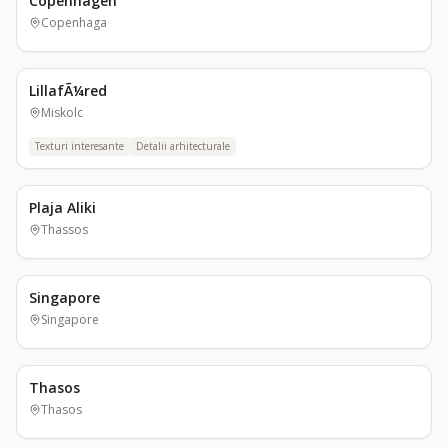
Copenhagen
Copenhaga
LillafÃ¼red
Miskolc
Texturi interesante
Detalii arhitecturale
Plaja Aliki
Thassos
Singapore
Singapore
Thasos
Thasos