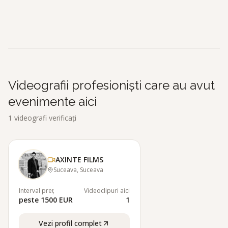
AXINTE FILMS
A
Cime È™i, Ã®mpreunÄƒ cu alte
vÃ¢rfuri Dolomitice, au fost declarate
Patrimoniu Mondial UNESCO Ã®n
2009. dezavantaje: - este necesarÄƒ o
condiÈ›ie fizicÄƒ moderatÄƒ - vÃ¢nt
puternic "
Videografii profesioniști care au avut
evenimente aici
1
videografi verificați
AXINTE FILMS
Suceava, Suceava
Interval preț
Videoclipuri aici
peste 1500 EUR
1
Vezi profil complet