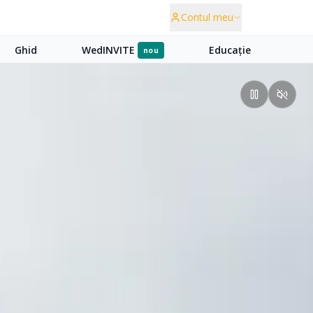
Contul meu
Ghid
WedINVITE
Educație
nou